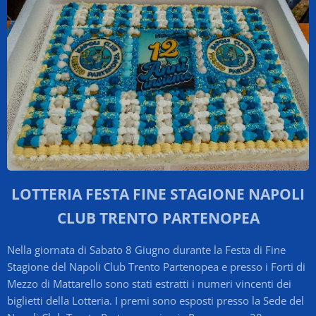
LOTTERIA FESTA FINE STAGIONE NAPOLI
CLUB TRENTO PARTENOPEA
Nella giornata di Sabato 8 Giugno durante la Festa di Fine
Stagione del Napoli Club Trento Partenopea e presso i Forti di
Mezzo di Mattarello sono stati estratti i numeri vincenti dei
biglietti della Lotteria. I premi sono esposti presso la Sede del